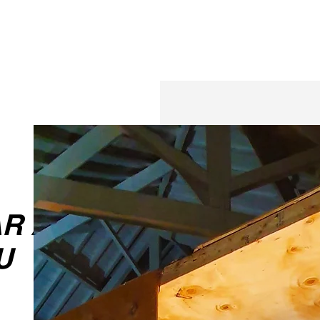
AR
A
U