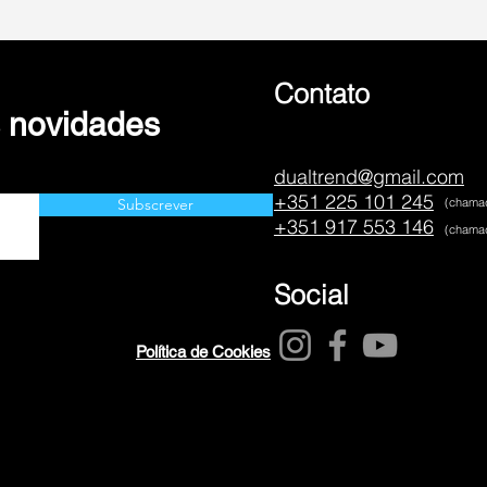
Contato
s novidades
dualtrend@gmail.com
+351 225 101 245
Subscrever
(chamad
+351 917 553 146
(chamad
Social
Política de Cookies