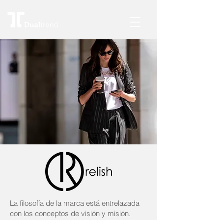
La filosofía de la marca está entrelazada
con los conceptos de visión y misión.