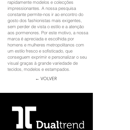
rapidamente modelos e colecções
impressionantes. A nossa pesquisa
constante permite-nos ir ao encontro do
gosto dos fashionistas mais exigentes,
sem perder de vista o estilo e a atenção
aos pormenores. Por este motivo, a nossa
marca é apreciada e escolhida por
homens e mulheres metropolitanos com
um estilo fresco e sofisticado, que
conseguem exprimir e personalizar o seu
visual graças à grande variedade de
tecidos, modelos e estampados.
← VOLVER