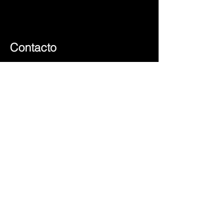
Contacto
dualtrend@gmail.com
+351 225 101 245
(chamada para rede fixa nacional)
(chamada para rede móvel nacional)
+351 917 553 146
Social
© 2023 por Sergio
Suscríbete y conoce