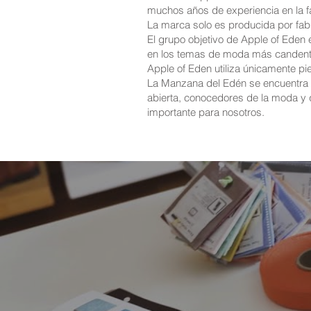
muchos años de experiencia en la f
La marca solo es producida por fab
El grupo objetivo de Apple of Eden e
en los temas de moda más candent
Apple of Eden utiliza únicamente pie
La Manzana del Edén se encuentra p
abierta, conocedores de la moda y q
importante para nosotros.