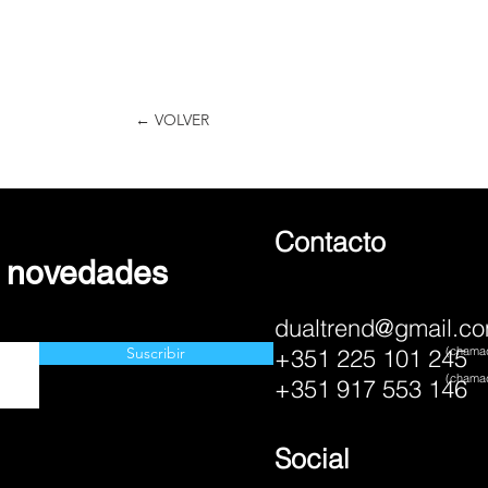
← VOLVER
Contacto
s novedades
dualtrend@gmail.c
Suscribir
+351 225 101 245
(chamad
(chamad
+351 917 553 146
Social