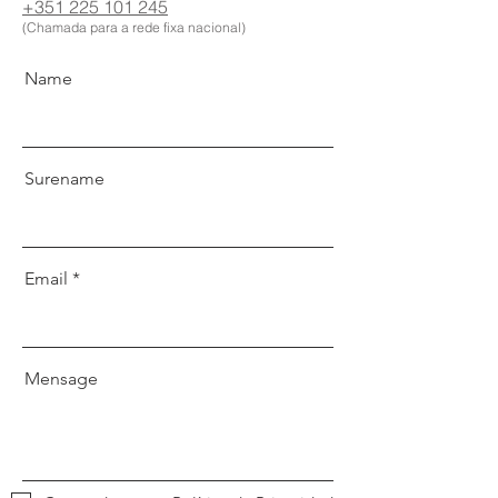
+351 225 101 245
(Chamada para a rede fixa nacional)
Name
Surename
Email
Mensage