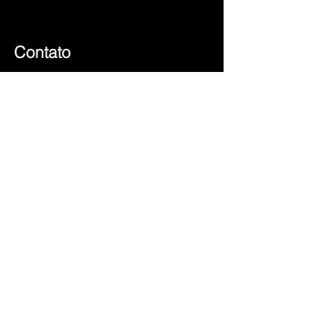
Contato
dualtrend@gmail.com
+351 225 101 245
(chamada para rede fixa nacional)
+351 917 553 146
(chamada para rede móvel nacional)
Social
© 2023 by Sérgio
Subscribe and know our
news