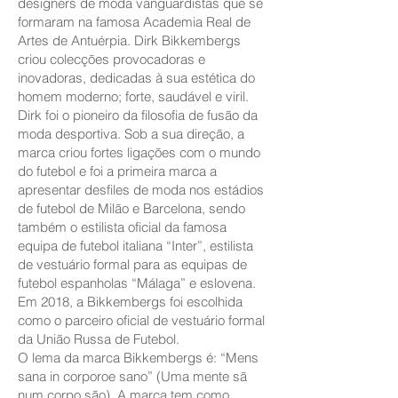
designers de moda vanguardistas que se
formaram na famosa Academia Real de
Artes de Antuérpia. Dirk Bikkembergs
criou colecções provocadoras e
inovadoras, dedicadas à sua estética do
homem moderno; forte, saudável e viril.
Dirk foi o pioneiro da filosofia de fusão da
moda desportiva. Sob a sua direção, a
marca criou fortes ligações com o mundo
do futebol e foi a primeira marca a
apresentar desfiles de moda nos estádios
de futebol de Milão e Barcelona, sendo
também o estilista oficial da famosa
equipa de futebol italiana “Inter”, estilista
de vestuário formal para as equipas de
futebol espanholas “Málaga” e eslovena.
Em 2018, a Bikkembergs foi escolhida
como o parceiro oficial de vestuário formal
da União Russa de Futebol.
O lema da marca Bikkembergs é: “Mens
sana in corporoe sano” (Uma mente sã
num corpo são). A marca tem como