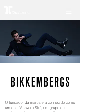
O fundador da marca era conhecido como
um dos “Antwerp Six”, um grupo de