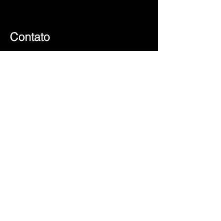
Contato
dualtrend@gmail.com
+351 225 101 245
(chamada para rede fixa nacional)
+351 917 553 146
(chamada para rede móvel nacional)
Social
© 2023 by Sérgio
Subscreva e saiba as
nossas novidades