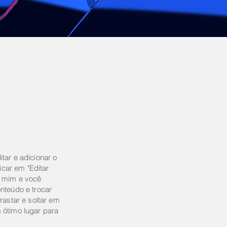
tar e adicionar o
licar em "Editar
e mim e você
nteúdo e trocar
rastar e soltar em
 ótimo lugar para