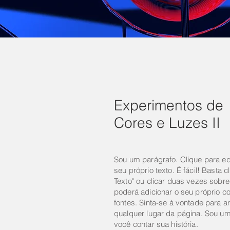
Experimentos de
Cores e Luzes II
Sou um parágrafo. Clique para edi
seu próprio texto. É fácil! Basta c
Texto" ou clicar duas vezes sobr
poderá adicionar o seu próprio co
fontes. Sinta-se à vontade para ar
qualquer lugar da página. Sou um
você contar sua história.