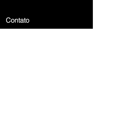
Contato
dualtrend@gmail.com
+351 225 101 245
(chamada para rede fixa nacional)
+351 917 553 146
(chamada para rede móvel nacional)
Social
© 2023 by Sérgio
Subscreva e saiba as
nossas novidades